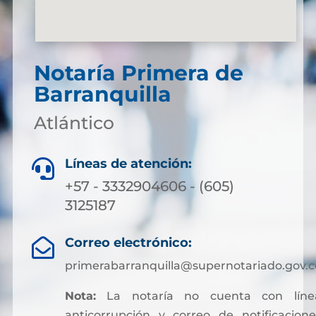
Notaría Primera de
Barranquilla
Atlántico
Líneas de atención:

+57 - 3332904606 - (605)
3125187
Correo electrónico:

primerabarranquilla@supernotariado.gov.c
Nota:
La notaría no cuenta con líne
anticorrupción y correo de notificacione