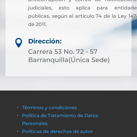
judiciales, esto aplica para entidade
públicas, según el artículo 74 de la Ley 147
de 2011.
Sin embargo, para facilitar otros trámites y
Dirección:

pagos asociados a servicios notariales, hoy
es posible acceder a soluciones financieras
Carrera 53 No. 72 - 57
más flexibles. Muchas personas optan por
Barranquilla(Única Sede)
solicitar crédito online, lo que permite cubri
costos de gestión sin complicaciones ni
demoras.
A través de plataformas modernas como
биткапитал
es sencillo obtener alternativas
Términos y condiciones
de financiamiento rápido y transparente,
Política de Tratamiento de Datos
asegurando que cualquier proceso
Personales
administrativo pueda completarse sin
Políticas de derechos de autor
obstáculos económicos.