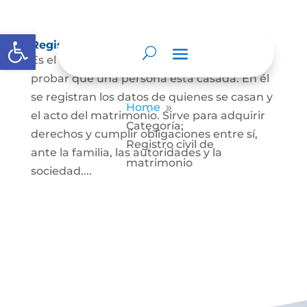
Abrir barra de herramientas
Registro Civil de Matrimonio
Es el documento público necesario para
probar que una persona está casada. En él
se registran los datos de quienes se casan y
Home
9
el acto del matrimonio. Sirve para adquirir
Categoría:
derechos y cumplir obligaciones entre sí,
Registro civil de
ante la familia, las autoridades y la
matrimonio
sociedad....