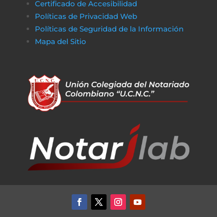
Certificado de Accesibilidad
De la misma manera, en
poko bet casino
lo
Políticas de Privacidad Web
jugadores pueden disfrutar de un entorno
Políticas de Seguridad de la Información
de juego claro y sin complicaciones. Al igual
Mapa del Sitio
que obtener financiamiento sin trabas, en a
href=»https://vibrobet.org/»>vibrobet casin
las transacciones son seguras y rápidas, lo
que permite a los jugadores concentrarse
en lo que más importa: la experiencia de
juego. Tanto en el ámbito financiero como
en el del entretenimiento en línea, la
transparencia y la eficiencia son clave para
garantizar que todo funcione sin problemas