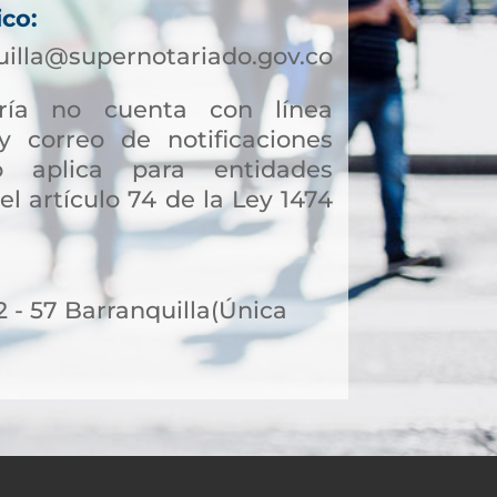
ico:
illa@supernotariado.gov.co
ía no cuenta con línea
y correo de notificaciones
to aplica para entidades
el artículo 74 de la Ley 1474
a facilitar otros trámites y
a servicios notariales, hoy
2 - 57 Barranquilla(Única
er a soluciones financieras
Muchas personas optan por
 online, lo que permite
 gestión sin complicaciones
ataformas modernas como