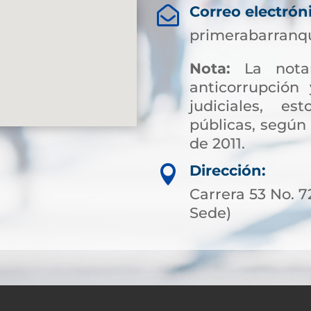
Correo electrón

primerabarranqu
Nota:
La notar
anticorrupción 
judiciales, es
públicas, según 
de 2011.
Sin embargo, par
Dirección:

pagos asociados 
Carrera 53 No. 7
es posible acced
Sede)
más flexibles. 
solicitar crédito
cubrir costos de
ni demoras.
A través de pl