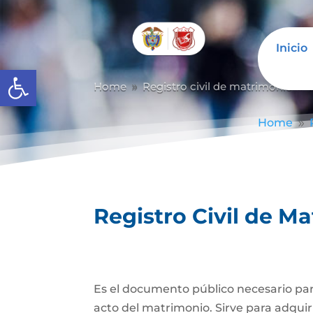
Inicio
Abrir barra de herramientas
Home
Registro civil de matrimonio
9
9
Home
9
Registro Civil de M
Es el documento público necesario para
acto del matrimonio. Sirve para adquiri