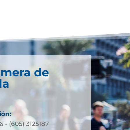
imera de
la
ión:
 - (605) 3125187