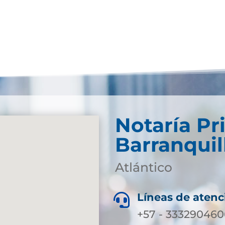
Notaría Pr
Barranquil
Atlántico
Líneas de atenc

+57 - 3332904606