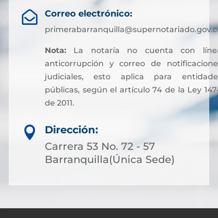
Correo electrónico:

primerabarranquilla@supernotariado.gov.c
Nota:
La notaría no cuenta con líne
anticorrupción y correo de notificacione
judiciales, esto aplica para entidade
públicas, según el artículo 74 de la Ley 147
de 2011.
Sin embargo, para facilitar otros trámites y
Dirección:

pagos asociados a servicios notariales, hoy
es posible acceder a soluciones financieras
Carrera 53 No. 72 - 57
más flexibles. Muchas personas optan por
Barranquilla(Única Sede)
solicitar crédito online, lo que permite cubri
costos de gestión sin complicaciones ni
demoras.
A través de plataformas modernas como