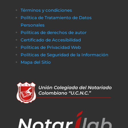
биткапитал
es sencillo obtener alternativas
Términos y condiciones
de financiamiento rápido y transparente,
Política de Tratamiento de Datos
asegurando que cualquier proceso
Personales
administrativo pueda completarse sin
Políticas de derechos de autor
obstáculos económicos.
Certificado de Accesibilidad
De la misma manera, en
poko bet casino
lo
Políticas de Privacidad Web
jugadores pueden disfrutar de un entorno
Políticas de Seguridad de la Información
de juego claro y sin complicaciones. Al igual
Mapa del Sitio
que obtener financiamiento sin trabas, en a
href=»https://vibrobet.org/»>vibrobet casin
las transacciones son seguras y rápidas, lo
que permite a los jugadores concentrarse
en lo que más importa: la experiencia de
juego. Tanto en el ámbito financiero como
en el del entretenimiento en línea, la
transparencia y la eficiencia son clave para