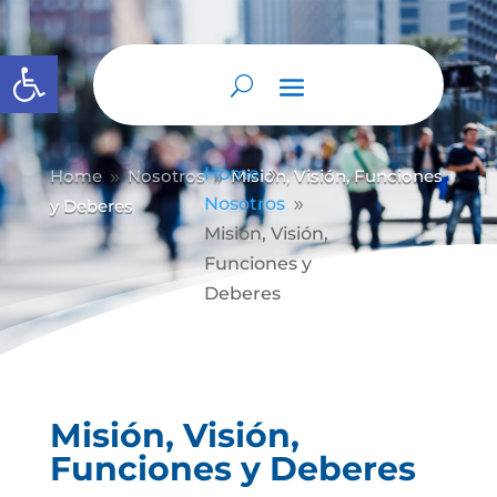
Abrir barra de herramientas
Home
Home
Nosotros
Misión, Visión, Funciones
9
9
9
Nosotros
y Deberes
9
Misión, Visión,
Funciones y
Deberes
Misión, Visión,
Funciones y Deberes