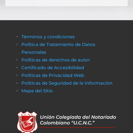
costos de gestión sin complicaciones ni
demoras.
A través de plataformas modernas como
биткапитал
es sencillo obtener alternativas
Términos y condiciones
de financiamiento rápido y transparente,
Política de Tratamiento de Datos
asegurando que cualquier proceso
Personales
administrativo pueda completarse sin
Políticas de derechos de autor
obstáculos económicos.
Certificado de Accesibilidad
De la misma manera, en
poko bet casino
lo
Políticas de Privacidad Web
jugadores pueden disfrutar de un entorno
Políticas de Seguridad de la Información
de juego claro y sin complicaciones. Al igual
Mapa del Sitio
que obtener financiamiento sin trabas, en a
href=»https://vibrobet.org/»>vibrobet casin
las transacciones son seguras y rápidas, lo
que permite a los jugadores concentrarse
en lo que más importa: la experiencia de