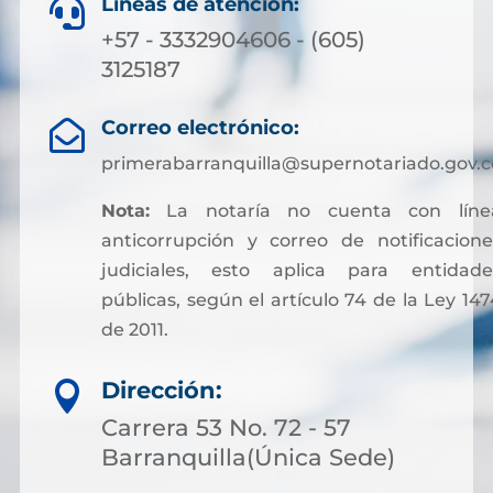
Líneas de atención:

+57 - 3332904606 - (605)
3125187
Correo electrónico:

primerabarranquilla@supernotariado.gov.c
Nota:
La notaría no cuenta con líne
anticorrupción y correo de notificacione
judiciales, esto aplica para entidade
públicas, según el artículo 74 de la Ley 147
de 2011.
Sin embargo, para facilitar otros trámites y
Dirección:

pagos asociados a servicios notariales, hoy
es posible acceder a soluciones financieras
Carrera 53 No. 72 - 57
más flexibles. Muchas personas optan por
Barranquilla(Única Sede)
solicitar crédito online, lo que permite cubri