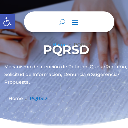
Abrir barra de herramientas
PQRSD
Home
PQRSD
9
Mecanismo de atención de
Petición, Queja/Reclamo,
Solicitud de Información, Denuncia o Sugerencia/
Propuesta.
Home
PQRSD
9