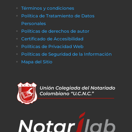
биткапитал
es sencillo obtener alternativas
Términos y condiciones
de financiamiento rápido y transparente,
Política de Tratamiento de Datos
asegurando que cualquier proceso
Personales
administrativo pueda completarse sin
Políticas de derechos de autor
obstáculos económicos.
Certificado de Accesibilidad
De la misma manera, en
poko bet casino
lo
Políticas de Privacidad Web
jugadores pueden disfrutar de un entorno
Políticas de Seguridad de la Información
de juego claro y sin complicaciones. Al igual
Mapa del Sitio
que obtener financiamiento sin trabas, en a
href=»https://vibrobet.org/»>vibrobet casin
las transacciones son seguras y rápidas, lo
que permite a los jugadores concentrarse
en lo que más importa: la experiencia de
juego. Tanto en el ámbito financiero como
en el del entretenimiento en línea, la
transparencia y la eficiencia son clave para
garantizar que todo funcione sin problemas