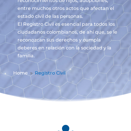
reconocimientos de hijos, adopciones,
entre muchos otros actos que afectan el
estado civil de las personas.
El Registro Civil es esencial para todos los
ciudadanos colombianos, de ahí que, se le
reconozcan sus derechos y cumpla
deberes en relación con la sociedad y la
familia.
Na Notaria 1 Barranquilla, estamos
empenhados em prestar serviços
Home
Registro Civil
9
eficientes e o registo civil não é exceção.
Oferecemos certidões de nascimento,
casamento e óbito sem complicações,
garantindo uma experiência simples e
sem stress para todos os nossos clientes.
Compreendendo a importância destes
documentos, os nossos especialistas