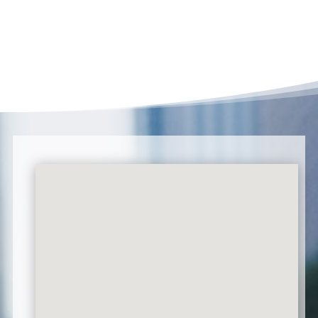
Quer seja fã do girar da roleta, da emoção
das slot machines ou prefira a estratégia
do poker, o Aerobet tem tudo. E a melhor
parte? Pode aceder a este paraíso dos
jogos no conforto da sua casa, bastando
para isso clicar aqui:
https://casino-
portugal.pt/pt/casinos/aerobet/
. Garanta a
sua documentação connosco e depois
divirta-se no ambiente eletrizante do
casino Aerobet!