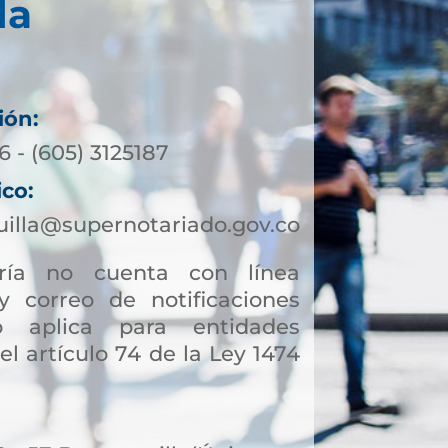
la
ión:
 - (605) 3125187
ico:
illa@supernotariado.gov.co
ía no cuenta con línea
y correo de notificaciones
to aplica para entidades
el artículo 74 de la Ley 1474
a facilitar otros trámites y
a servicios notariales, hoy