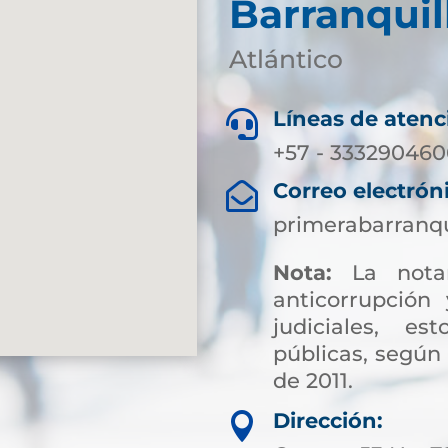
Barranquil
Atlántico
Líneas de atenc

+57 - 3332904606
Correo electrón

primerabarranqu
Nota:
La notar
anticorrupción 
judiciales, es
públicas, según 
de 2011.
Sin embargo, par
Dirección:

pagos asociados 