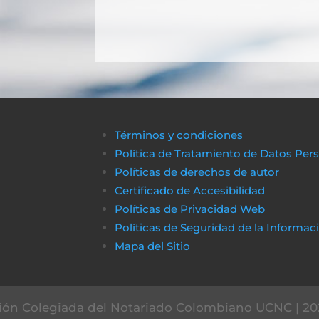
Términos y condiciones
Política de Tratamiento de Datos Per
Políticas de derechos de autor
Certificado de Accesibilidad
Políticas de Privacidad Web
Políticas de Seguridad de la Informac
Mapa del Sitio
ón Colegiada del Notariado Colombiano UCNC | 20