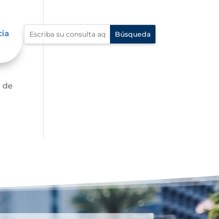
cia
d de