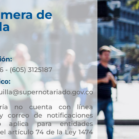
imera de
la
ión:
 - (605) 3125187
ico:
illa@supernotariado.gov.co
ía no cuenta con línea
y correo de notificaciones
to aplica para entidades
el artículo 74 de la Ley 1474