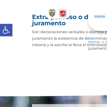
Extra-proceso o declar
Inicio
juramento
Abrir barra de herramientas
Son declaraciones verbales o escritas 
juramento la existencia de determinado
Home
9
notaría y la escrita la lleva el interesa
jurament