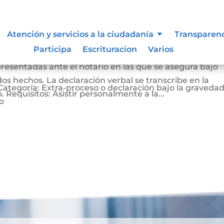
ación bajo la gravedad de
Atención y servicios a la ciudadanía
Transparen
Participa
Escrituracion
Varios
presentadas ante el notario en las que se asegura bajo
s hechos. La declaración verbal se transcribe en la
Categoría: Extra-proceso o declaración bajo la graveda
do. Requisitos: Asistir personalmente a la...
o