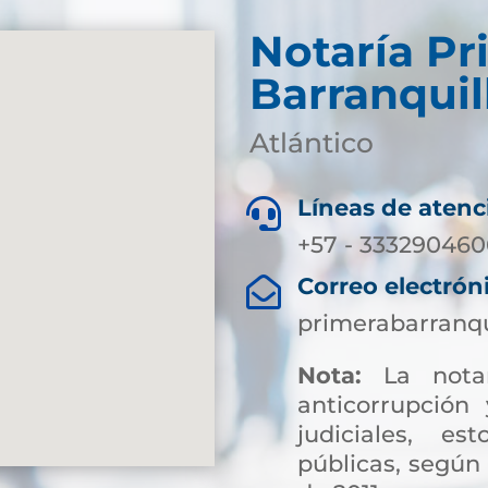
Notaría Pr
Barranquil
Atlántico
Líneas de atenc

+57 - 3332904606
Correo electrón

primerabarranqu
Nota:
La notar
anticorrupción 
judiciales, es
públicas, según 