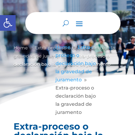
Abrir barra de herramientas
Home
Extra-
Home
Extra-proceso o declaración bajo la
9
9
proceso o
gravedad de juramento
Extra-proceso o
9
declaración bajo
declaración bajo la gravedad de juramento
la gravedad de
juramento
9
Extra-proceso o
declaración bajo
la gravedad de
juramento
Extra-proceso o