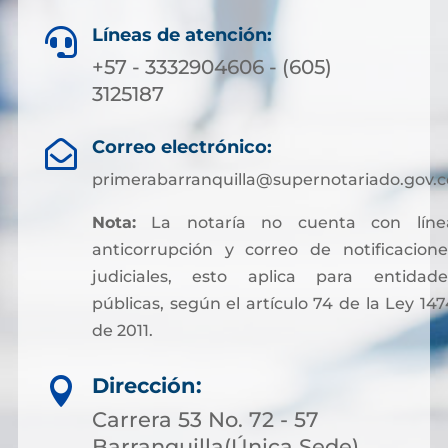
Líneas de atención:

+57 - 3332904606 - (605)
3125187
Correo electrónico:

primerabarranquilla@supernotariado.gov.c
Nota:
La notaría no cuenta con líne
anticorrupción y correo de notificacione
judiciales, esto aplica para entidade
públicas, según el artículo 74 de la Ley 147
de 2011.
Sin embargo, para facilitar otros trámites y
Dirección:

pagos asociados a servicios notariales, hoy
es posible acceder a soluciones financieras
Carrera 53 No. 72 - 57
más flexibles. Muchas personas optan por
Barranquilla(Única Sede)