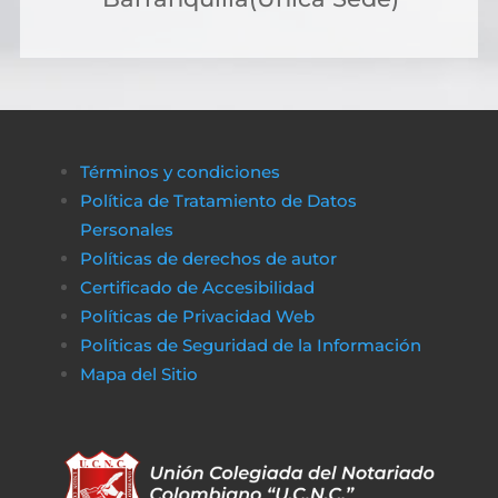
solicitar crédito online, lo que permite cubri
costos de gestión sin complicaciones ni
demoras.
A través de plataformas modernas como
биткапитал
es sencillo obtener alternativas
Términos y condiciones
de financiamiento rápido y transparente,
Política de Tratamiento de Datos
asegurando que cualquier proceso
Personales
administrativo pueda completarse sin
Políticas de derechos de autor
obstáculos económicos.
Certificado de Accesibilidad
De la misma manera, en
poko bet casino
lo
Políticas de Privacidad Web
jugadores pueden disfrutar de un entorno
Políticas de Seguridad de la Información
de juego claro y sin complicaciones. Al igual
Mapa del Sitio
que obtener financiamiento sin trabas, en a
href=»https://vibrobet.org/»>vibrobet casin
las transacciones son seguras y rápidas, lo
que permite a los jugadores concentrarse