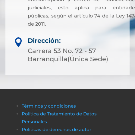
judiciales, esto aplica para entidade
públicas, según el artículo 74 de la Ley 147
de 2011.
Sin embargo, para facilitar otros trámites y
Dirección:

pagos asociados a servicios notariales, hoy
es posible acceder a soluciones financieras
Carrera 53 No. 72 - 57
más flexibles. Muchas personas optan por
Barranquilla(Única Sede)
solicitar crédito online, lo que permite cubri
costos de gestión sin complicaciones ni
demoras.
A través de plataformas modernas como
биткапитал
es sencillo obtener alternativas
Términos y condiciones
de financiamiento rápido y transparente,
Política de Tratamiento de Datos
asegurando que cualquier proceso
Personales
administrativo pueda completarse sin
Políticas de derechos de autor
obstáculos económicos.