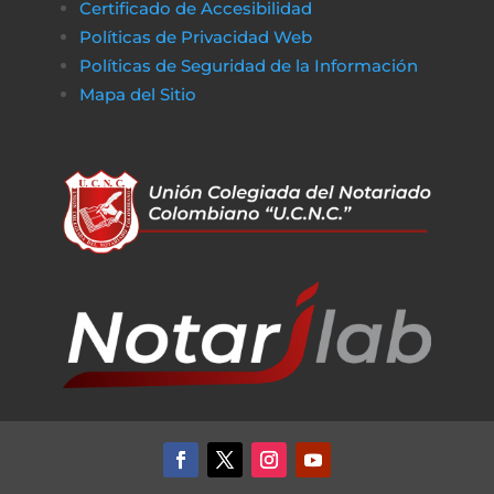
Certificado de Accesibilidad
De la misma manera, en
poko bet casino
lo
Políticas de Privacidad Web
jugadores pueden disfrutar de un entorno
Políticas de Seguridad de la Información
de juego claro y sin complicaciones. Al igual
Mapa del Sitio
que obtener financiamiento sin trabas, en a
href=»https://vibrobet.org/»>vibrobet casin
las transacciones son seguras y rápidas, lo
que permite a los jugadores concentrarse
en lo que más importa: la experiencia de
juego. Tanto en el ámbito financiero como
en el del entretenimiento en línea, la
transparencia y la eficiencia son clave para
garantizar que todo funcione sin problemas