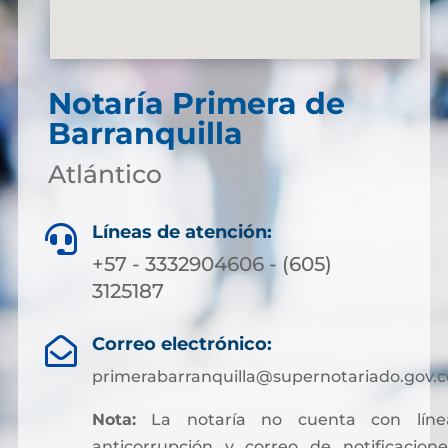
Notaría Primera de
Barranquilla
Atlántico
Líneas de atención:

+57 - 3332904606 - (605)
3125187
Correo electrónico:

primerabarranquilla@supernotariado.gov.c
Nota:
La notaría no cuenta con líne
anticorrupción y correo de notificacione