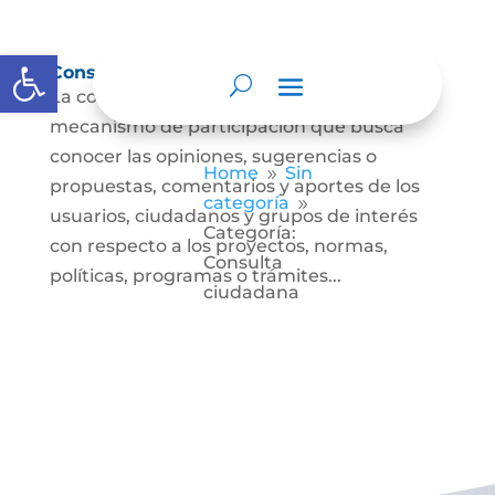
Abrir barra de herramientas
Consulta ciudadana
La consulta a la ciudadanía es un
mecanismo de participación que busca
conocer las opiniones, sugerencias o
Home
Sin
9
propuestas, comentarios y aportes de los
categoría
9
usuarios, ciudadanos y grupos de interés
Categoría:
con respecto a los proyectos, normas,
Consulta
políticas, programas o trámites...
ciudadana