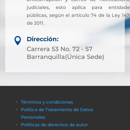
judiciales, esto aplica para entidade
públicas, según el artículo 74 de la Ley 147
de 2011.
Sin embargo, para facilitar otros trámites y
Dirección:

pagos asociados a servicios notariales, hoy
es posible acceder a soluciones financieras
Carrera 53 No. 72 - 57
más flexibles. Muchas personas optan por
Barranquilla(Única Sede)
solicitar crédito online, lo que permite cubri
costos de gestión sin complicaciones ni
demoras.
A través de plataformas modernas como
биткапитал
es sencillo obtener alternativas
Términos y condiciones
de financiamiento rápido y transparente,
Política de Tratamiento de Datos
asegurando que cualquier proceso
Personales
administrativo pueda completarse sin
Políticas de derechos de autor
obstáculos económicos.