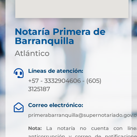
Notaría Primera de
Barranquilla
Atlántico
Líneas de atención:

+57 - 3332904606 - (605)
3125187
Correo electrónico:

primerabarranquilla@supernotariado.gov.c
Nota:
La notaría no cuenta con líne
anticorrupción y correo de notificacione