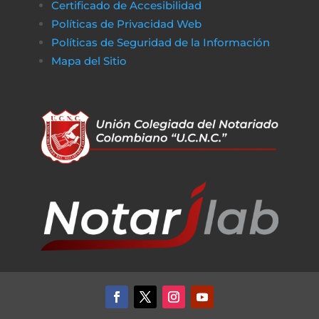
Certificado de Accesibilidad
De la misma manera, en
poko bet casino
lo
Políticas de Privacidad Web
jugadores pueden disfrutar de un entorno
Políticas de Seguridad de la Información
de juego claro y sin complicaciones. Al igual
Mapa del Sitio
que obtener financiamiento sin trabas, en a
href=»https://vibrobet.org/»>vibrobet casin
las transacciones son seguras y rápidas, lo
que permite a los jugadores concentrarse
en lo que más importa: la experiencia de
juego. Tanto en el ámbito financiero como
en el del entretenimiento en línea, la
transparencia y la eficiencia son clave para
garantizar que todo funcione sin problemas