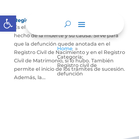
Abrir barra de herramientas
Registro Civil de Defunción
Es el documento público que prueba el
hecho de la muerte y su causa. Sirve para
que la defunción quede anotada en el
Home
9
Registro Civil de Nacimiento y en el Registro
Categoría:
Civil de Matrimonio, si lo hubo. También
Registro civil de
permite el inicio de los trámites de sucesión.
defunción
Además, la...