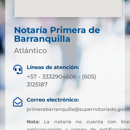
Notaría Primera de
Barranquilla
Atlántico
Líneas de atención:

+57 - 3332904606 - (605)
3125187
Correo electrónico:

primerabarranquilla@supernotariado.gov.c
Nota:
La notaría no cuenta con líne
anticorrupción y correo de notificacione