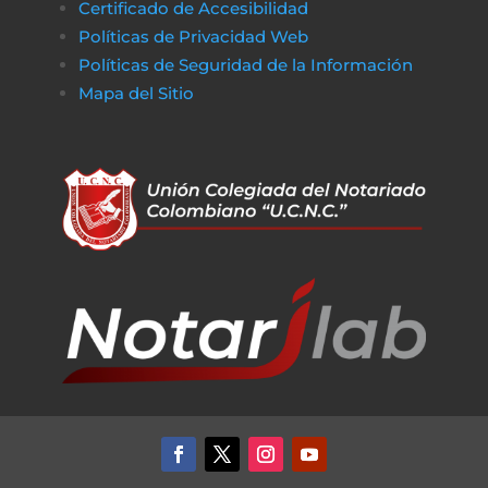
Certificado de Accesibilidad
De la misma manera, en
poko bet casino
lo
Políticas de Privacidad Web
jugadores pueden disfrutar de un entorno
Políticas de Seguridad de la Información
de juego claro y sin complicaciones. Al igual
Mapa del Sitio
que obtener financiamiento sin trabas, en a
href=»https://vibrobet.org/»>vibrobet casin
las transacciones son seguras y rápidas, lo
que permite a los jugadores concentrarse
en lo que más importa: la experiencia de
juego. Tanto en el ámbito financiero como
en el del entretenimiento en línea, la
transparencia y la eficiencia son clave para
garantizar que todo funcione sin problemas