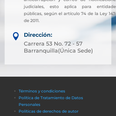
judiciales, esto aplica para entidade
públicas, según el artículo 74 de la Ley 147
de 2011.
Sin embargo, para facilitar otros trámites y
Dirección:

pagos asociados a servicios notariales, hoy
es posible acceder a soluciones financieras
Carrera 53 No. 72 - 57
más flexibles. Muchas personas optan por
Barranquilla(Única Sede)
solicitar crédito online, lo que permite cubri
costos de gestión sin complicaciones ni
demoras.
A través de plataformas modernas como
биткапитал
es sencillo obtener alternativas
Términos y condiciones
de financiamiento rápido y transparente,
Política de Tratamiento de Datos
asegurando que cualquier proceso
Personales
administrativo pueda completarse sin
Políticas de derechos de autor
obstáculos económicos.