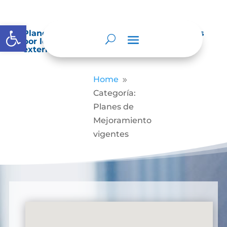
Abrir barra de herramientas
Planes de Mejoramiento vigentes exigidos
por los entes de control o auditoría
externos o internos.
Home
9
Categoría:
Planes de
Mejoramiento
vigentes