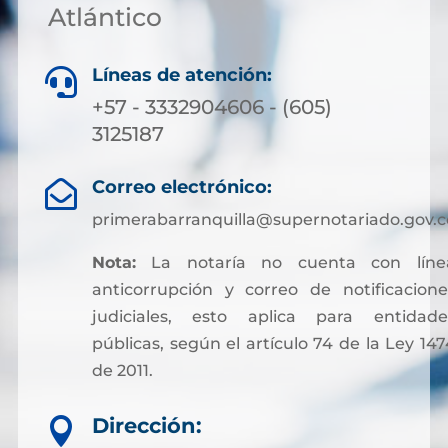
Atlántico
Líneas de atención:

+57 - 3332904606 - (605)
3125187
Correo electrónico:

primerabarranquilla@supernotariado.gov.c
Nota:
La notaría no cuenta con líne
anticorrupción y correo de notificacione
judiciales, esto aplica para entidade
públicas, según el artículo 74 de la Ley 147
de 2011.
Sin embargo, para facilitar otros trámites y
Dirección:

pagos asociados a servicios notariales, hoy