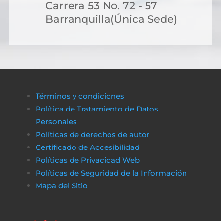
es posible acceder a soluciones financieras
Carrera 53 No. 72 - 57
más flexibles. Muchas personas optan por
Barranquilla(Única Sede)
solicitar crédito online, lo que permite cubri
costos de gestión sin complicaciones ni
demoras.
A través de plataformas modernas como
биткапитал
es sencillo obtener alternativas
Términos y condiciones
de financiamiento rápido y transparente,
Política de Tratamiento de Datos
asegurando que cualquier proceso
Personales
administrativo pueda completarse sin
Políticas de derechos de autor
obstáculos económicos.
Certificado de Accesibilidad
De la misma manera, en
poko bet casino
lo
Políticas de Privacidad Web
jugadores pueden disfrutar de un entorno
Políticas de Seguridad de la Información
de juego claro y sin complicaciones. Al igual
Mapa del Sitio
que obtener financiamiento sin trabas, en a
href=»https://vibrobet.org/»>vibrobet casin