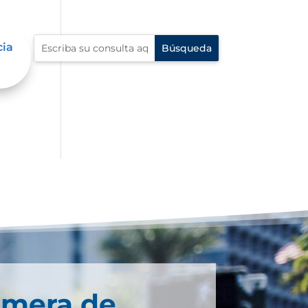
cia
imera de