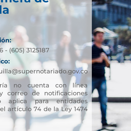
la
ión:
 - (605) 3125187
ico:
illa@supernotariado.gov.co
ía no cuenta con línea
y correo de notificaciones
to aplica para entidades
el artículo 74 de la Ley 1474
a facilitar otros trámites y