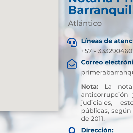
Barranquil
Atlántico
Líneas de atenc

+57 - 3332904606
Correo electrón

primerabarranqu
Nota:
La notar
anticorrupción 
judiciales, es
públicas, según 
de 2011.
Sin embargo, par
Dirección:
