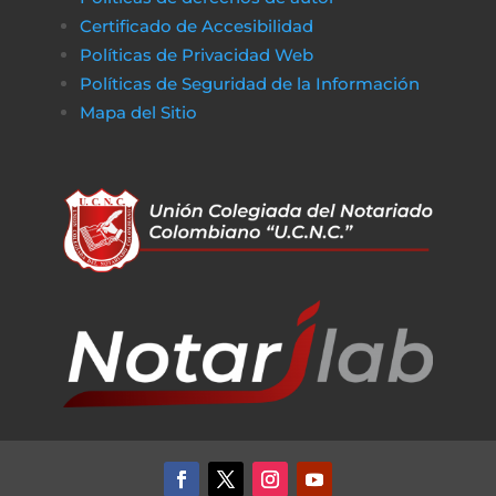
obstáculos económicos.
Certificado de Accesibilidad
De la misma manera, en
poko bet casino
lo
Políticas de Privacidad Web
jugadores pueden disfrutar de un entorno
Políticas de Seguridad de la Información
de juego claro y sin complicaciones. Al igual
Mapa del Sitio
que obtener financiamiento sin trabas, en a
href=»https://vibrobet.org/»>vibrobet casin
las transacciones son seguras y rápidas, lo
que permite a los jugadores concentrarse
en lo que más importa: la experiencia de
juego. Tanto en el ámbito financiero como
en el del entretenimiento en línea, la
transparencia y la eficiencia son clave para
garantizar que todo funcione sin problemas