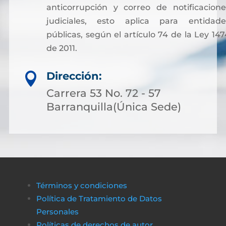
anticorrupción y correo de notificacione
judiciales, esto aplica para entidade
públicas, según el artículo 74 de la Ley 147
de 2011.
Sin embargo, para facilitar otros trámites y
Dirección:

pagos asociados a servicios notariales, hoy
es posible acceder a soluciones financieras
Carrera 53 No. 72 - 57
más flexibles. Muchas personas optan por
Barranquilla(Única Sede)
solicitar crédito online, lo que permite cubri
costos de gestión sin complicaciones ni
demoras.
A través de plataformas modernas como
биткапитал
es sencillo obtener alternativas
Términos y condiciones
de financiamiento rápido y transparente,
Política de Tratamiento de Datos
asegurando que cualquier proceso
Personales
administrativo pueda completarse sin
Políticas de derechos de autor