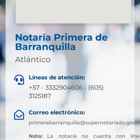
Notaría Primera de
Barranquilla
Atlántico
Líneas de atención:

+57 - 3332904606 - (605)
3125187
Correo electrónico:

primerabarranquilla@supernotariado.gov.c
Nota:
La notaría no cuenta con líne