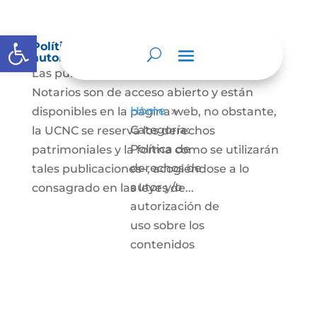
Abrir barra de herramientas
Política de derechos de autor y/o
autorización de uso sobre los contenidos
Las publicaciones de la UCNC y de los
Notarios son de acceso abierto y están
Home
disponibles en la página web, no obstante,
9
Categoría:
la UCNC se reserva los derechos
Política de
patrimoniales y la forma como se utilizarán
derechos de
tales publicaciones–, acogiéndose a lo
autor y/o
consagrado en las leyes de...
autorización de
uso sobre los
contenidos