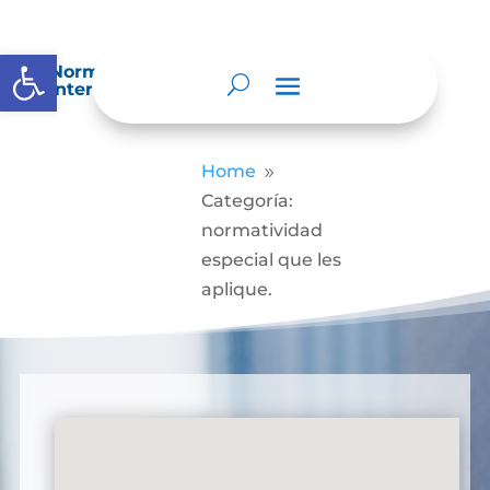
Abrir barra de herramientas
Normatividad especial que les aplique de
interés.
Home
9
Categoría:
normatividad
especial que les
aplique.