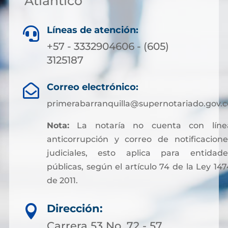
Atlántico
Líneas de atención:

+57 - 3332904606 - (605)
3125187
Correo electrónico:

primerabarranquilla@supernotariado.gov.c
Nota:
La notaría no cuenta con líne
anticorrupción y correo de notificacione
judiciales, esto aplica para entidade
públicas, según el artículo 74 de la Ley 147
de 2011.
Sin embargo, para facilitar otros trámites y
Dirección:

pagos asociados a servicios notariales, hoy
es posible acceder a soluciones financieras
Carrera 53 No. 72 - 57