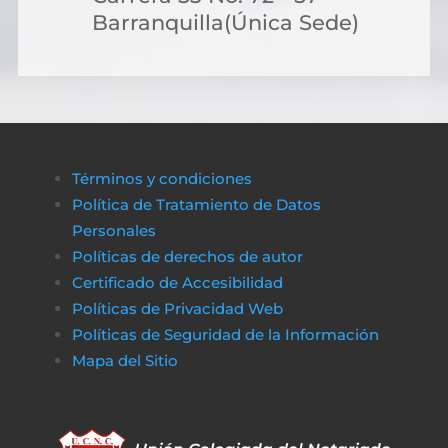
más flexibles. Muchas personas optan por
Barranquilla(Única Sede)
solicitar crédito online, lo que permite cubri
costos de gestión sin complicaciones ni
demoras.
A través de plataformas modernas como
биткапитал
es sencillo obtener alternativas
Términos y condiciones
de financiamiento rápido y transparente,
Política de Tratamiento de Datos
asegurando que cualquier proceso
Personales
administrativo pueda completarse sin
Políticas de derechos de autor
obstáculos económicos.
Certificado de Accesibilidad
De la misma manera, en
poko bet casino
lo
Políticas de Privacidad Web
jugadores pueden disfrutar de un entorno
Políticas de Seguridad de la Información
de juego claro y sin complicaciones. Al igual
Mapa del Sitio
que obtener financiamiento sin trabas, en a
href=»https://vibrobet.org/»>vibrobet casin
las transacciones son seguras y rápidas, lo