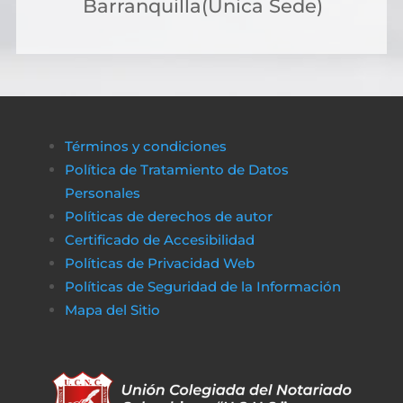
Barranquilla(Única Sede)
solicitar crédito online, lo que permite cubri
costos de gestión sin complicaciones ni
demoras.
A través de plataformas modernas como
биткапитал
es sencillo obtener alternativas
Términos y condiciones
de financiamiento rápido y transparente,
Política de Tratamiento de Datos
asegurando que cualquier proceso
Personales
administrativo pueda completarse sin
Políticas de derechos de autor
obstáculos económicos.
Certificado de Accesibilidad
De la misma manera, en
poko bet casino
lo
Políticas de Privacidad Web
jugadores pueden disfrutar de un entorno
Políticas de Seguridad de la Información
de juego claro y sin complicaciones. Al igual
Mapa del Sitio
que obtener financiamiento sin trabas, en a
href=»https://vibrobet.org/»>vibrobet casin
las transacciones son seguras y rápidas, lo
que permite a los jugadores concentrarse