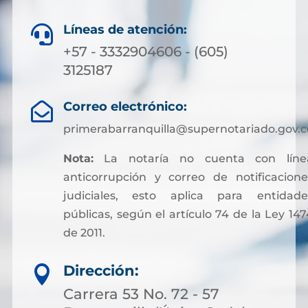
Líneas de atención:

+57 - 3332904606 - (605)
3125187
Correo electrónico:

primerabarranquilla@supernotariado.gov.c
Nota:
La notaría no cuenta con líne
anticorrupción y correo de notificacione
judiciales, esto aplica para entidade
públicas, según el artículo 74 de la Ley 147
de 2011.
Sin embargo, para facilitar otros trámites y
Dirección:

pagos asociados a servicios notariales, hoy
es posible acceder a soluciones financieras
Carrera 53 No. 72 - 57
más flexibles. Muchas personas optan por