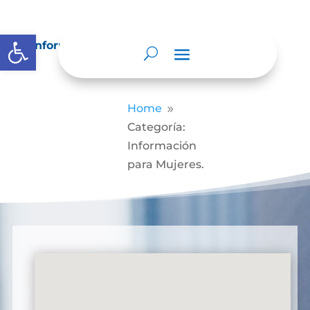
Abrir barra de herramientas
Información para Mujeres.
Home
9
Categoría:
Información
para Mujeres.