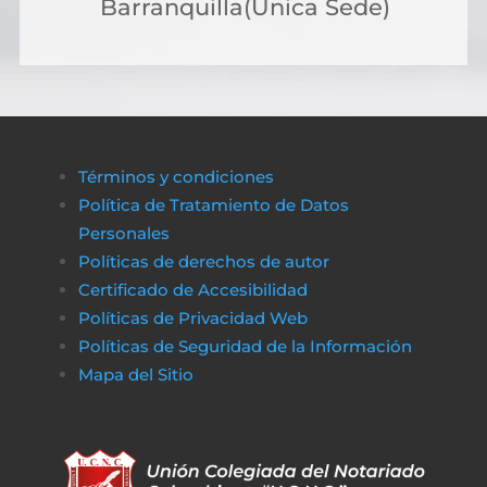
Barranquilla(Única Sede)
solicitar crédito online, lo que permite cubri
costos de gestión sin complicaciones ni
demoras.
A través de plataformas modernas como
биткапитал
es sencillo obtener alternativas
Términos y condiciones
de financiamiento rápido y transparente,
Política de Tratamiento de Datos
asegurando que cualquier proceso
Personales
administrativo pueda completarse sin
Políticas de derechos de autor
obstáculos económicos.
Certificado de Accesibilidad
De la misma manera, en
poko bet casino
lo
Políticas de Privacidad Web
jugadores pueden disfrutar de un entorno
Políticas de Seguridad de la Información
de juego claro y sin complicaciones. Al igual
Mapa del Sitio
que obtener financiamiento sin trabas, en a
href=»https://vibrobet.org/»>vibrobet casin
las transacciones son seguras y rápidas, lo
que permite a los jugadores concentrarse