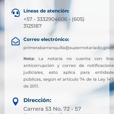
Líneas de atención:

+57 - 3332904606 - (605)
3125187
Correo electrónico:

primerabarranquilla@supernotariado.gov.c
Nota:
La notaría no cuenta con líne
anticorrupción y correo de notificacione
judiciales, esto aplica para entidade
públicas, según el artículo 74 de la Ley 147
de 2011.
Sin embargo, para facilitar otros trámites y
Dirección:

pagos asociados a servicios notariales, hoy
es posible acceder a soluciones financieras
Carrera 53 No. 72 - 57
más flexibles. Muchas personas optan por