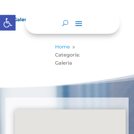
Abrir barra de herramientas
Galería
Home
9
Categoría:
Galeria