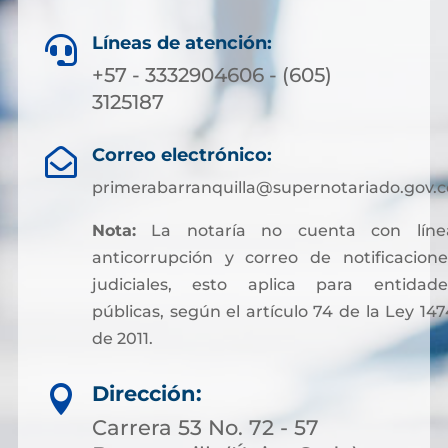
Líneas de atención:

+57 - 3332904606 - (605)
3125187
Correo electrónico:

primerabarranquilla@supernotariado.gov.c
Nota:
La notaría no cuenta con líne
anticorrupción y correo de notificacione
judiciales, esto aplica para entidade
públicas, según el artículo 74 de la Ley 147
de 2011.
Sin embargo, para facilitar otros trámites y
Dirección:

pagos asociados a servicios notariales, hoy
es posible acceder a soluciones financieras
Carrera 53 No. 72 - 57
más flexibles. Muchas personas optan por