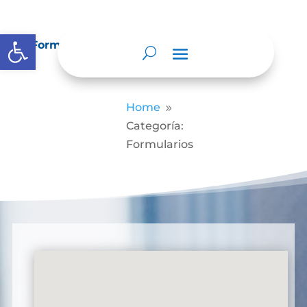
Abrir barra de herramientas
Formularios
Home
9
Categoría:
Formularios