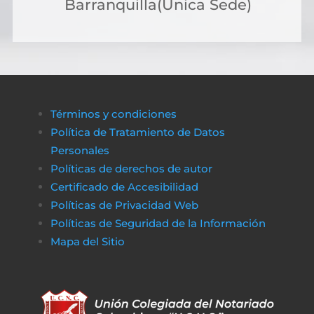
Barranquilla(Única Sede)
solicitar crédito online, lo que permite cubri
costos de gestión sin complicaciones ni
demoras.
A través de plataformas modernas como
биткапитал
es sencillo obtener alternativas
Términos y condiciones
de financiamiento rápido y transparente,
Política de Tratamiento de Datos
asegurando que cualquier proceso
Personales
administrativo pueda completarse sin
Políticas de derechos de autor
obstáculos económicos.
Certificado de Accesibilidad
De la misma manera, en
poko bet casino
lo
Políticas de Privacidad Web
jugadores pueden disfrutar de un entorno
Políticas de Seguridad de la Información
de juego claro y sin complicaciones. Al igual
Mapa del Sitio
que obtener financiamiento sin trabas, en a
href=»https://vibrobet.org/»>vibrobet casin
las transacciones son seguras y rápidas, lo
que permite a los jugadores concentrarse