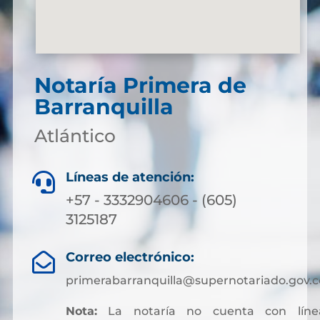
Notaría Primera de
Barranquilla
Atlántico
Líneas de atención:

+57 - 3332904606 - (605)
3125187
Correo electrónico:

primerabarranquilla@supernotariado.gov.c
Nota:
La notaría no cuenta con líne