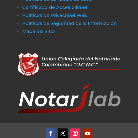
obstáculos económicos.
Certificado de Accesibilidad
De la misma manera, en
poko bet casino
lo
Políticas de Privacidad Web
jugadores pueden disfrutar de un entorno
Políticas de Seguridad de la Información
de juego claro y sin complicaciones. Al igual
Mapa del Sitio
que obtener financiamiento sin trabas, en a
href=»https://vibrobet.org/»>vibrobet casin
las transacciones son seguras y rápidas, lo
que permite a los jugadores concentrarse
en lo que más importa: la experiencia de
juego. Tanto en el ámbito financiero como
en el del entretenimiento en línea, la
transparencia y la eficiencia son clave para
garantizar que todo funcione sin problemas