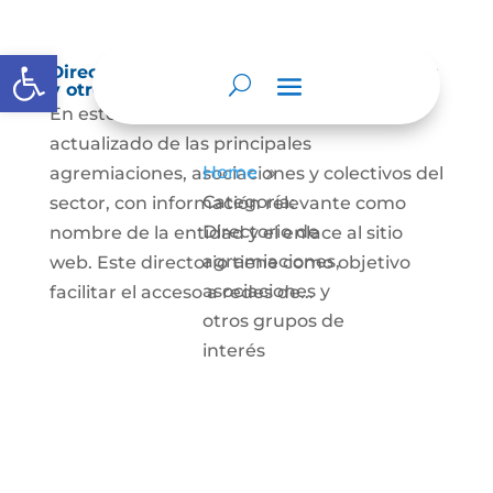
Abrir barra de herramientas
Directorio de agremiaciones, asociaciones
y otros grupos de interés
En este espacio encontrarás el listado
actualizado de las principales
Home
agremiaciones, asociaciones y colectivos del
9
Categoría:
sector, con información relevante como
Directorio de
nombre de la entidad y el enlace al sitio
agremiaciones,
web. Este directorio tiene como objetivo
asociaciones y
facilitar el acceso a redes de...
otros grupos de
interés