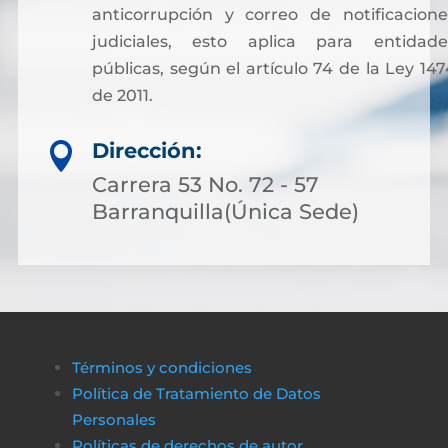
anticorrupción y correo de notificacione
judiciales, esto aplica para entidade
públicas, según el artículo 74 de la Ley 147
de 2011.
Sin embargo, para facilitar otros trámites y
Dirección:

pagos asociados a servicios notariales, hoy
es posible acceder a soluciones financieras
Carrera 53 No. 72 - 57
más flexibles. Muchas personas optan por
Barranquilla(Única Sede)
solicitar crédito online, lo que permite cubri
costos de gestión sin complicaciones ni
demoras.
A través de plataformas modernas como
биткапитал
es sencillo obtener alternativas
Términos y condiciones
de financiamiento rápido y transparente,
Política de Tratamiento de Datos
asegurando que cualquier proceso
Personales
administrativo pueda completarse sin
Políticas de derechos de autor