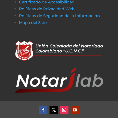
Certificado de Accesibilidad
De la misma manera, en
poko bet casino
lo
Políticas de Privacidad Web
jugadores pueden disfrutar de un entorno
Políticas de Seguridad de la Información
de juego claro y sin complicaciones. Al igual
Mapa del Sitio
que obtener financiamiento sin trabas, en a
href=»https://vibrobet.org/»>vibrobet casin
las transacciones son seguras y rápidas, lo
que permite a los jugadores concentrarse
en lo que más importa: la experiencia de
juego. Tanto en el ámbito financiero como
en el del entretenimiento en línea, la
transparencia y la eficiencia son clave para
garantizar que todo funcione sin problemas