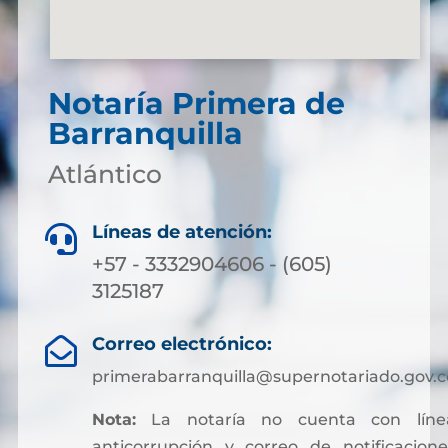
Notaría Primera de
Barranquilla
Atlántico
Líneas de atención:

+57 - 3332904606 - (605)
3125187
Correo electrónico:

primerabarranquilla@supernotariado.gov.c
Nota:
La notaría no cuenta con líne
anticorrupción y correo de notificacione