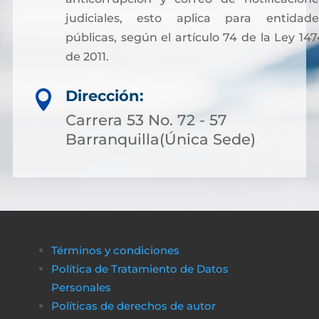
judiciales, esto aplica para entidade
públicas, según el artículo 74 de la Ley 147
de 2011.
Sin embargo, para facilitar otros trámites y
Dirección:

pagos asociados a servicios notariales, hoy
es posible acceder a soluciones financieras
Carrera 53 No. 72 - 57
más flexibles. Muchas personas optan por
Barranquilla(Única Sede)
solicitar crédito online, lo que permite cubri
costos de gestión sin complicaciones ni
demoras.
A través de plataformas modernas como
биткапитал
es sencillo obtener alternativas
Términos y condiciones
de financiamiento rápido y transparente,
Política de Tratamiento de Datos
asegurando que cualquier proceso
Personales
administrativo pueda completarse sin
Políticas de derechos de autor
obstáculos económicos.