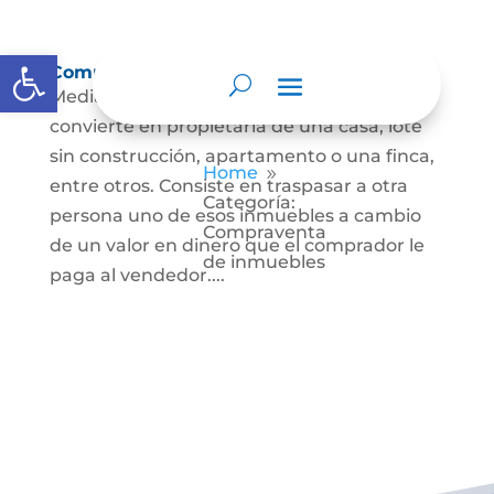
Abrir barra de herramientas
Compraventa de inmuebles
Mediante este contrato, una persona se
convierte en propietaria de una casa, lote
sin construcción, apartamento o una finca,
Home
9
entre otros. Consiste en traspasar a otra
Categoría:
persona uno de esos inmuebles a cambio
Compraventa
de un valor en dinero que el comprador le
de inmuebles
paga al vendedor....