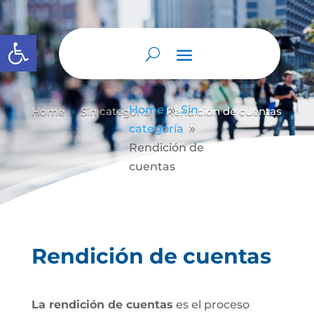
Abrir barra de herramientas
Home
Sin
Home
Sin categoría
Rendición de cuentas
9
9
9
categoría
9
Rendición de
cuentas
Rendición de cuentas
La rendición de cuentas
es el proceso