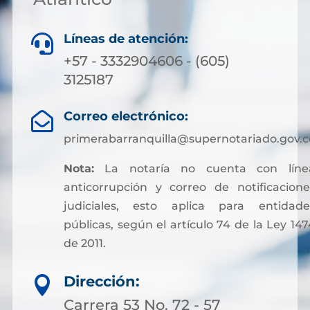
Líneas de atención:

+57 - 3332904606 - (605)
3125187
Correo electrónico:

primerabarranquilla@supernotariado.gov.c
Nota:
La notaría no cuenta con líne
anticorrupción y correo de notificacione
judiciales, esto aplica para entidade
públicas, según el artículo 74 de la Ley 147
de 2011.
Sin embargo, para facilitar otros trámites y
Dirección:

pagos asociados a servicios notariales, hoy
es posible acceder a soluciones financieras
Carrera 53 No. 72 - 57