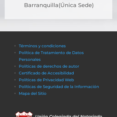
más flexibles. Muchas personas optan por
Barranquilla(Única Sede)
solicitar crédito online, lo que permite cubri
costos de gestión sin complicaciones ni
demoras.
A través de plataformas modernas como
биткапитал
es sencillo obtener alternativas
Términos y condiciones
de financiamiento rápido y transparente,
Política de Tratamiento de Datos
asegurando que cualquier proceso
Personales
administrativo pueda completarse sin
Políticas de derechos de autor
obstáculos económicos.
Certificado de Accesibilidad
De la misma manera, en
poko bet casino
lo
Políticas de Privacidad Web
jugadores pueden disfrutar de un entorno
Políticas de Seguridad de la Información
de juego claro y sin complicaciones. Al igual
Mapa del Sitio
que obtener financiamiento sin trabas, en a
href=»https://vibrobet.org/»>vibrobet casin
las transacciones son seguras y rápidas, lo