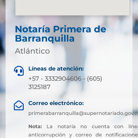
Notaría Primera de
Barranquilla
Atlántico
Líneas de atención:

+57 - 3332904606 - (605)
3125187
Correo electrónico:

primerabarranquilla@supernotariado.gov.c
Nota:
La notaría no cuenta con líne
anticorrupción y correo de notificacione