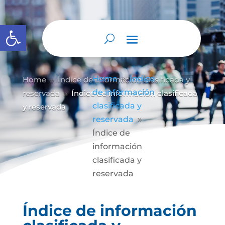
Abrir barra de herramientas
Home
Índice
Home
Índice de información clasificada y
9
9
de información
reservada
Índice de información clasificada
9
clasificada y
y reservada
reservada
9
Índice de
información
clasificada y
reservada
Índice de información