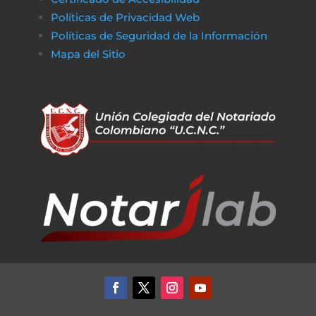
De la misma manera, en
poko bet casino
lo
Políticas de Privacidad Web
jugadores pueden disfrutar de un entorno
Políticas de Seguridad de la Información
de juego claro y sin complicaciones. Al igual
Mapa del Sitio
que obtener financiamiento sin trabas, en a
href=»https://vibrobet.org/»>vibrobet casin
las transacciones son seguras y rápidas, lo
que permite a los jugadores concentrarse
en lo que más importa: la experiencia de
juego. Tanto en el ámbito financiero como
en el del entretenimiento en línea, la
transparencia y la eficiencia son clave para
garantizar que todo funcione sin problemas