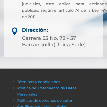
judiciales, esto aplica para entidade
públicas, según el artículo 74 de la Ley 147
de 2011.
Sin embargo, para facilitar otros trámites y
Dirección:

pagos asociados a servicios notariales, hoy
es posible acceder a soluciones financieras
Carrera 53 No. 72 - 57
más flexibles. Muchas personas optan por
Barranquilla(Única Sede)
solicitar crédito online, lo que permite cubri
costos de gestión sin complicaciones ni
demoras.
A través de plataformas modernas como
биткапитал
es sencillo obtener alternativas
Términos y condiciones
de financiamiento rápido y transparente,
Política de Tratamiento de Datos
asegurando que cualquier proceso
Personales
administrativo pueda completarse sin
Políticas de derechos de autor
obstáculos económicos.
Certificado de Accesibilidad