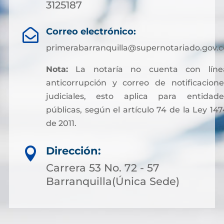
3125187
Correo electrónico:

primerabarranquilla@supernotariado.gov.c
Nota:
La notaría no cuenta con líne
anticorrupción y correo de notificacione
judiciales, esto aplica para entidade
públicas, según el artículo 74 de la Ley 147
de 2011.
Sin embargo, para facilitar otros trámites y
Dirección:

pagos asociados a servicios notariales, hoy
es posible acceder a soluciones financieras
Carrera 53 No. 72 - 57
más flexibles. Muchas personas optan por
Barranquilla(Única Sede)
solicitar crédito online, lo que permite cubri
costos de gestión sin complicaciones ni
demoras.