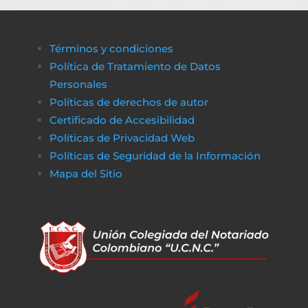
A través de plataformas modernas como
биткапитал
es sencillo obtener alternativas
Términos y condiciones
de financiamiento rápido y transparente,
Política de Tratamiento de Datos
asegurando que cualquier proceso
Personales
administrativo pueda completarse sin
Políticas de derechos de autor
obstáculos económicos.
Certificado de Accesibilidad
De la misma manera, en
poko bet casino
lo
Políticas de Privacidad Web
jugadores pueden disfrutar de un entorno
Políticas de Seguridad de la Información
de juego claro y sin complicaciones. Al igual
Mapa del Sitio
que obtener financiamiento sin trabas, en a
href=»https://vibrobet.org/»>vibrobet casin
las transacciones son seguras y rápidas, lo
que permite a los jugadores concentrarse
en lo que más importa: la experiencia de
juego. Tanto en el ámbito financiero como
en el del entretenimiento en línea, la