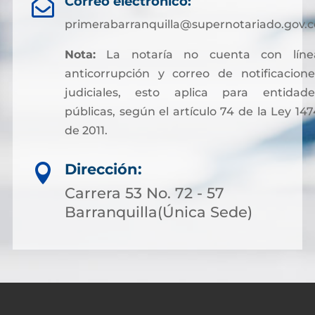
Correo electrónico:

primerabarranquilla@supernotariado.gov.c
Nota:
La notaría no cuenta con líne
anticorrupción y correo de notificacione
judiciales, esto aplica para entidade
públicas, según el artículo 74 de la Ley 147
de 2011.
Sin embargo, para facilitar otros trámites y
Dirección:

pagos asociados a servicios notariales, hoy
es posible acceder a soluciones financieras
Carrera 53 No. 72 - 57
más flexibles. Muchas personas optan por
Barranquilla(Única Sede)
solicitar crédito online, lo que permite cubri
costos de gestión sin complicaciones ni
demoras.
A través de plataformas modernas como
биткапитал
es sencillo obtener alternativas