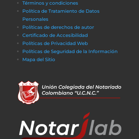
Términos y condiciones
de financiamiento rápido y transparente,
Política de Tratamiento de Datos
asegurando que cualquier proceso
Personales
administrativo pueda completarse sin
Políticas de derechos de autor
obstáculos económicos.
Certificado de Accesibilidad
De la misma manera, en
poko bet casino
lo
Políticas de Privacidad Web
jugadores pueden disfrutar de un entorno
Políticas de Seguridad de la Información
de juego claro y sin complicaciones. Al igual
Mapa del Sitio
que obtener financiamiento sin trabas, en a
href=»https://vibrobet.org/»>vibrobet casin
las transacciones son seguras y rápidas, lo
que permite a los jugadores concentrarse
en lo que más importa: la experiencia de
juego. Tanto en el ámbito financiero como
en el del entretenimiento en línea, la
transparencia y la eficiencia son clave para
garantizar que todo funcione sin problemas