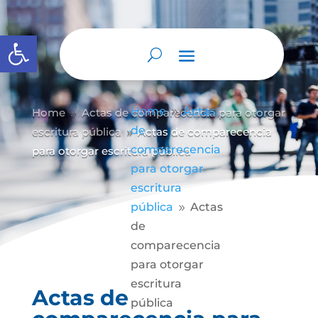
Abrir barra de herramientas
Home
Actas
Home
Actas de comparecencia para otorgar
9
9
de
escritura pública
Actas de comparecencia
9
comparecencia
para otorgar escritura pública
para otorgar
escritura
pública
Actas
9
de
comparecencia
para otorgar
escritura
Actas de
pública