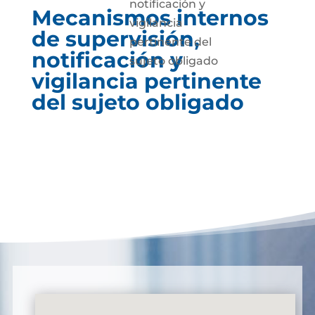
notificación y
Mecanismos internos
vigilancia
de supervisión,
pertinente del
notificación y
sujeto obligado
vigilancia pertinente
del sujeto obligado