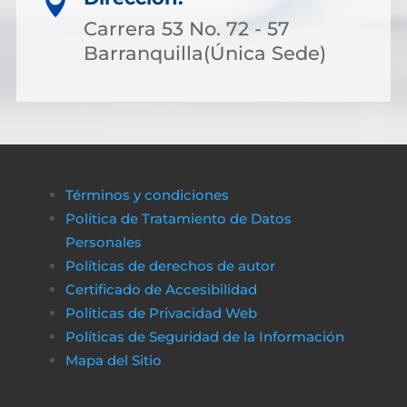

es posible acceder a soluciones financieras
Carrera 53 No. 72 - 57
más flexibles. Muchas personas optan por
Barranquilla(Única Sede)
solicitar crédito online, lo que permite cubri
costos de gestión sin complicaciones ni
demoras.
A través de plataformas modernas como
биткапитал
es sencillo obtener alternativas
Términos y condiciones
de financiamiento rápido y transparente,
Política de Tratamiento de Datos
asegurando que cualquier proceso
Personales
administrativo pueda completarse sin
Políticas de derechos de autor
obstáculos económicos.
Certificado de Accesibilidad
De la misma manera, en
poko bet casino
lo
Políticas de Privacidad Web
jugadores pueden disfrutar de un entorno
Políticas de Seguridad de la Información
de juego claro y sin complicaciones. Al igual
Mapa del Sitio
que obtener financiamiento sin trabas, en a
href=»https://vibrobet.org/»>vibrobet casin