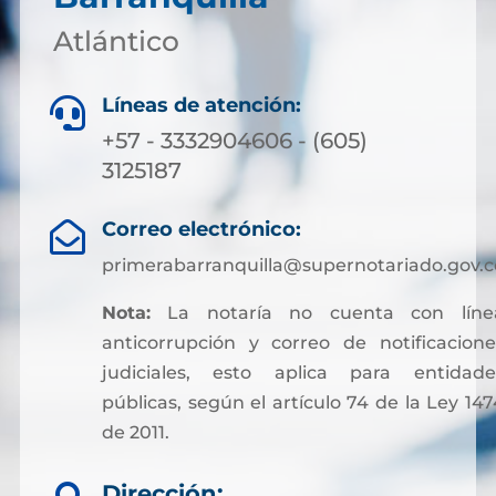
Atlántico
Líneas de atención:

+57 - 3332904606 - (605)
3125187
Correo electrónico:

primerabarranquilla@supernotariado.gov.c
Nota:
La notaría no cuenta con líne
anticorrupción y correo de notificacione
judiciales, esto aplica para entidade
públicas, según el artículo 74 de la Ley 147
de 2011.
Sin embargo, para facilitar otros trámites y
Dirección:
pagos asociados a servicios notariales, hoy