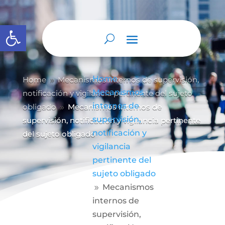
Abrir barra de herramientas
Home
Home
Mecanismos internos de supervisión,
9
9
Mecanismos
notificación y vigilancia pertinente del sujeto
internos de
obligado
Mecanismos internos de
9
supervisión,
supervisión, notificación y vigilancia pertinente
notificación y
del sujeto obligado
vigilancia
pertinente del
sujeto obligado
Mecanismos
9
internos de
supervisión,