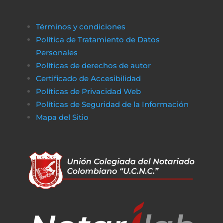
A través de plataformas modernas como
биткапитал
es sencillo obtener alternativas
Términos y condiciones
de financiamiento rápido y transparente,
Política de Tratamiento de Datos
asegurando que cualquier proceso
Personales
administrativo pueda completarse sin
Políticas de derechos de autor
obstáculos económicos.
Certificado de Accesibilidad
De la misma manera, en
poko bet casino
lo
Políticas de Privacidad Web
jugadores pueden disfrutar de un entorno
Políticas de Seguridad de la Información
de juego claro y sin complicaciones. Al igual
Mapa del Sitio
que obtener financiamiento sin trabas, en a
href=»https://vibrobet.org/»>vibrobet casin
las transacciones son seguras y rápidas, lo
que permite a los jugadores concentrarse
en lo que más importa: la experiencia de
juego. Tanto en el ámbito financiero como
en el del entretenimiento en línea, la
transparencia y la eficiencia son clave para