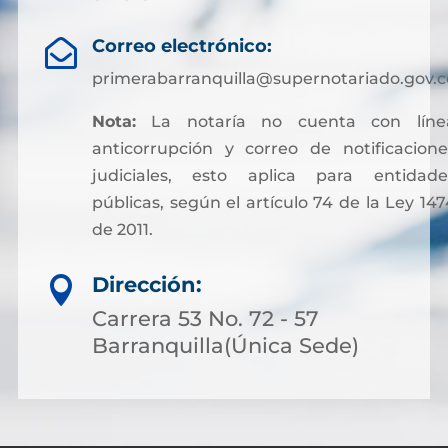
Correo electrónico:

primerabarranquilla@supernotariado.gov.c
Nota:
La notaría no cuenta con líne
anticorrupción y correo de notificacione
judiciales, esto aplica para entidade
públicas, según el artículo 74 de la Ley 147
de 2011.
Sin embargo, para facilitar otros trámites y
Dirección:

pagos asociados a servicios notariales, hoy
es posible acceder a soluciones financieras
Carrera 53 No. 72 - 57
más flexibles. Muchas personas optan por
Barranquilla(Única Sede)
solicitar crédito online, lo que permite cubri
costos de gestión sin complicaciones ni
demoras.