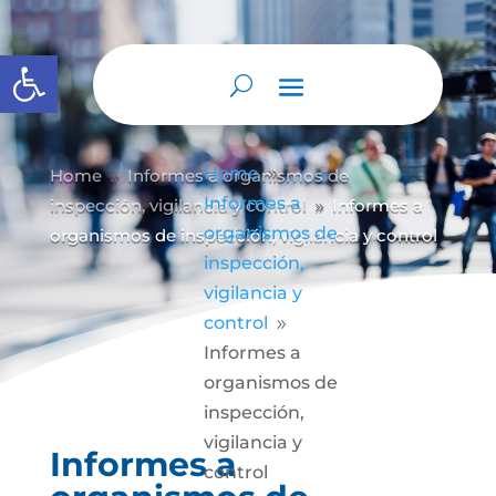
Abrir barra de herramientas
Home
Home
Informes a organismos de
9
9
Informes a
inspección, vigilancia y control
Informes a
9
organismos de
organismos de inspección, vigilancia y control
inspección,
vigilancia y
control
9
Informes a
organismos de
inspección,
vigilancia y
Informes a
control